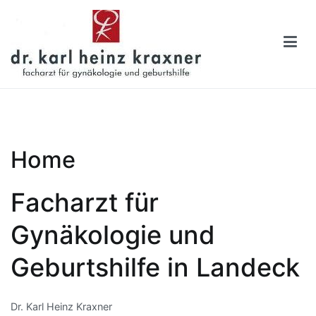
Skip
to
content
Dr. Karl Heinz Kraxner
Eine weitere WordPress-Website
Home
Facharzt für
Gynäkologie und
Geburtshilfe in Landeck
Dr. Karl Heinz Kraxner