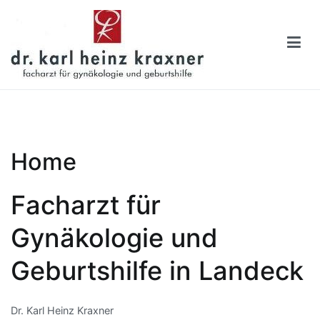
Skip
to
content
Dr. Karl Heinz Kraxner
Eine weitere WordPress-Website
Home
Facharzt für
Gynäkologie und
Geburtshilfe in Landeck
Dr. Karl Heinz Kraxner