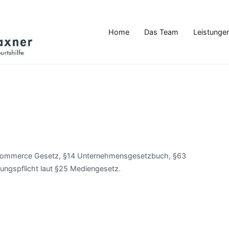
Home
Das Team
Leistunge
Dr. Karl Heinz Kraxner
Eine weitere WordPress-Website
E-Commerce Gesetz, §14 Unternehmensgesetzbuch, §63
ngspflicht laut §25 Mediengesetz.